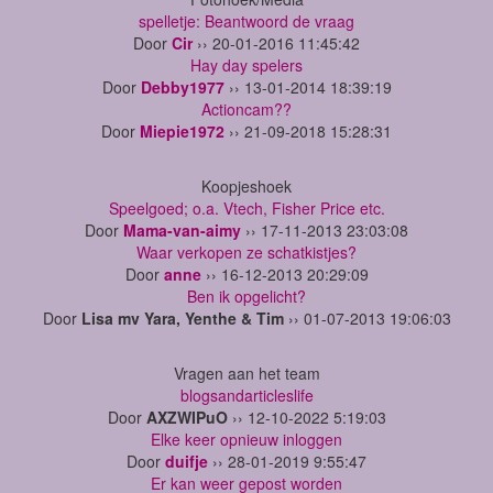
spelletje: Beantwoord de vraag
Door
Cir
›› 20-01-2016 11:45:42
Hay day spelers
Door
Debby1977
›› 13-01-2014 18:39:19
Actioncam??
Door
Miepie1972
›› 21-09-2018 15:28:31
Koopjeshoek
Speelgoed; o.a. Vtech, Fisher Price etc.
Door
Mama-van-aimy
›› 17-11-2013 23:03:08
Waar verkopen ze schatkistjes?
Door
anne
›› 16-12-2013 20:29:09
Ben ik opgelicht?
Door
Lisa mv Yara, Yenthe & Tim
›› 01-07-2013 19:06:03
Vragen aan het team
blogsandarticleslife
Door
AXZWIPuO
›› 12-10-2022 5:19:03
Elke keer opnieuw inloggen
Door
duifje
›› 28-01-2019 9:55:47
Er kan weer gepost worden