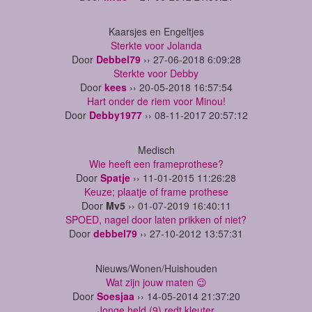
Kaarsjes en Engeltjes
Sterkte voor Jolanda
Door
Debbel79
›› 27-06-2018 6:09:28
Sterkte voor Debby
Door
kees
›› 20-05-2018 16:57:54
Hart onder de riem voor Minou!
Door
Debby1977
›› 08-11-2017 20:57:12
Medisch
Wie heeft een frameprothese?
Door
Spatje
›› 11-01-2015 11:26:28
Keuze; plaatje of frame prothese
Door
Mv5
›› 01-07-2019 16:40:11
SPOED, nagel door laten prikken of niet?
Door
debbel79
›› 27-10-2012 13:57:31
Nieuws/Wonen/Huishouden
Wat zijn jouw maten 😉
Door
Soesjaa
›› 14-05-2014 21:37:20
Jonge held (9) redt kleuter