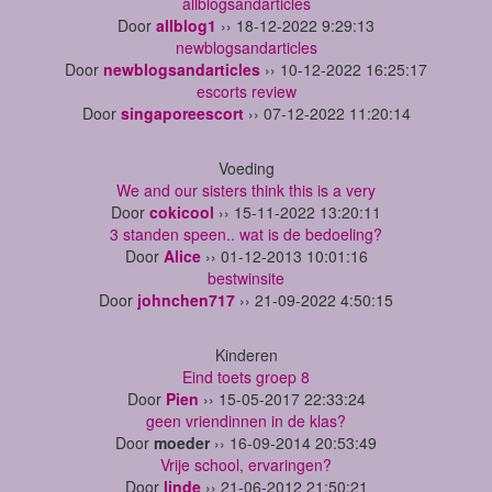
allblogsandarticles
Door
allblog1
›› 18-12-2022 9:29:13
newblogsandarticles
Door
newblogsandarticles
›› 10-12-2022 16:25:17
escorts review
Door
singaporeescort
›› 07-12-2022 11:20:14
Voeding
We and our sisters think this is a very
Door
cokicool
›› 15-11-2022 13:20:11
3 standen speen.. wat is de bedoeling?
Door
Alice
›› 01-12-2013 10:01:16
bestwinsite
Door
johnchen717
›› 21-09-2022 4:50:15
Kinderen
Eind toets groep 8
Door
Pien
›› 15-05-2017 22:33:24
geen vriendinnen in de klas?
Door
moeder
›› 16-09-2014 20:53:49
Vrije school, ervaringen?
Door
linde
›› 21-06-2012 21:50:21